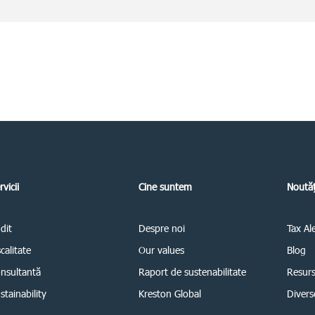
rvicii
Cine suntem
Noutăț
dit
Despre noi
Tax Al
scalitate
Our values
Blog
nsultantă
Raport de sustenabilitate
Resur
stainability
Kreston Global
Divers