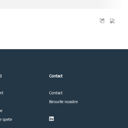
i
Contact
ert
Contact
Birourile noastre
se
e spete